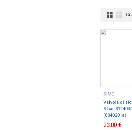
Ci
SIME
Valvola di si
3 bar 312404
(6040201a)
23,00 €