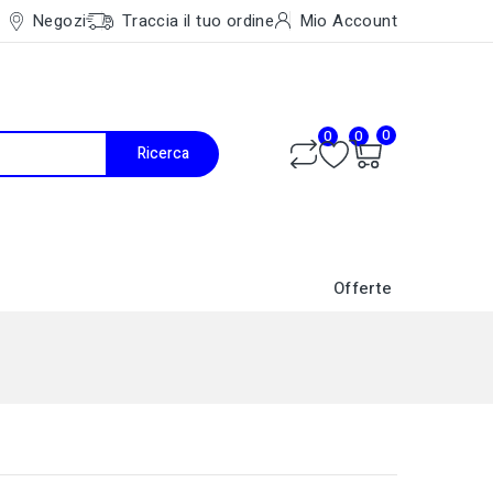
Negozi
Traccia il tuo ordine
Mio Account
0
0
0
Ricerca
Offerte
Caldaie a Condensazione
Accessori Ventilconvettori