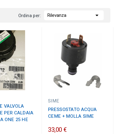

Rilevanza
Ordina per:
SIME
E VALVOLA
PRESSOSTATO ACQUA
E PER CALDAIA
CEME + MOLLA SIME
A ONE 25 HE
33,00 €