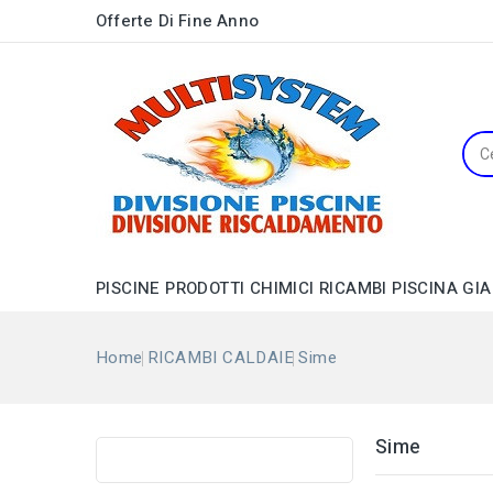
Offerte Di Fine Anno
PISCINE
PRODOTTI CHIMICI
RICAMBI PISCINA
GIA
Distributori di Prodotti Chimici
Pompe Filtro a Cartuccia
Barbecue, Forni e Accessori
Cronoterm. Digit./Meccanici
Pompe per Gonfiabili
Valvole per Caldaie a Gas
Home
RICAMBI CALDAIE
Sime
Sime