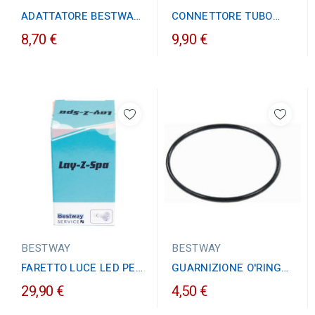
ADATTATORE BESTWAY
CONNETTORE TUBO
32x2'' M (CONF. 2 PZ)
PER PULITRICE
8,70 €
9,90 €
AQUACLIMB 58304
BESTWAY
BESTWAY
FARETTO LUCE LED PER
GUARNIZIONE O'RING
IDROMASSAGGI
PER COPERCHIO
29,90 €
4,50 €
GONFIABILI BESTWAY
TRASPARENTE POMPE
HYDROJET
FILTRO A...