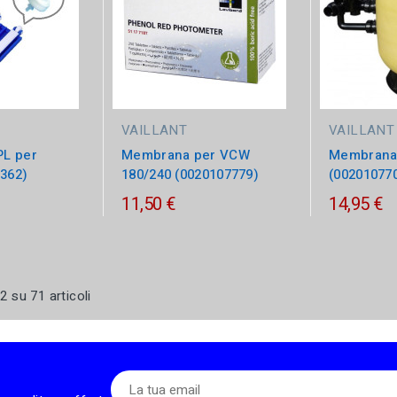
VAILLANT
VAILLANT
L per
Membrana per VCW
Membrana
0362)
180/240 (0020107779)
(00201077
11,50 €
14,95 €
2 su 71 articoli