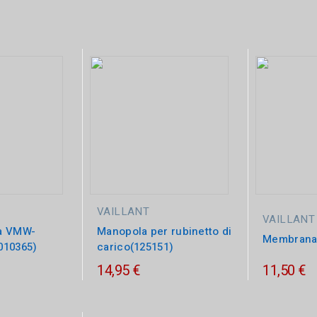
 sono 71 prodotti.
VAILLANT
VAILLANT
a VMW-
Manopola per rubinetto di
Membrana 
010365)
carico(125151)
14,95 €
11,50 €