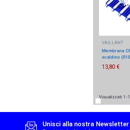
VAILLANT
Membrana CP
scaldino (01
13,80 €
Visualizzati 1-1
Unisci alla nostra Newsletter