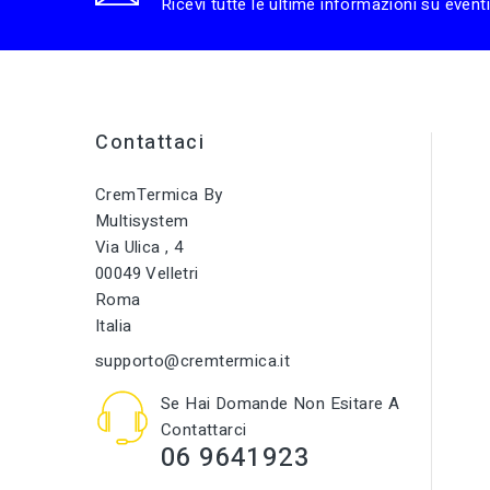
Ricevi tutte le ultime informazioni su eventi
Contattaci
CremTermica By
Multisystem
Via Ulica , 4
00049 Velletri
Roma
Italia
supporto@cremtermica.it
Se Hai Domande Non Esitare A
Contattarci
06 9641923