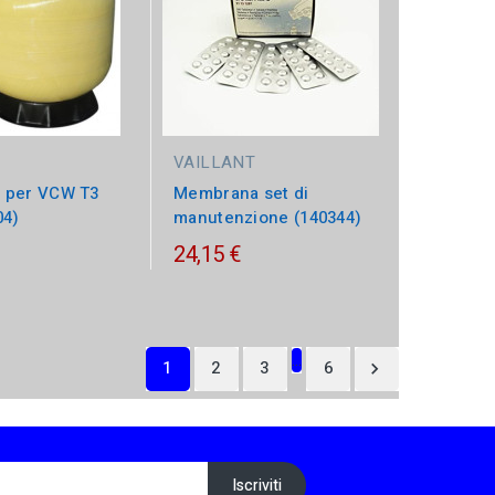
VAILLANT
 per VCW T3
Membrana set di
04)
manutenzione (140344)
24,15 €
…
1
2
3
6
