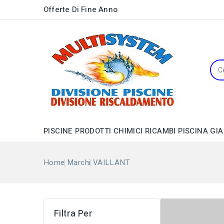
Offerte Di Fine Anno
PISCINE
PRODOTTI CHIMICI
RICAMBI PISCINA
GIA
Distributori di Prodotti Chimici
Pompe Filtro a Cartuccia
Barbecue, Forni e Accessori
Cronoterm. Digit./Meccanici
Pompe per Gonfiabili
Valvole per Caldaie a Gas
Home
Marchi
VAILLANT
Elenco Dei 
Filtra Per