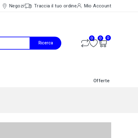
Negozi
Traccia il tuo ordine
Mio Account
0
0
0
Ricerca
Offerte
Caldaie a Condensazione
Accessori Ventilconvettori