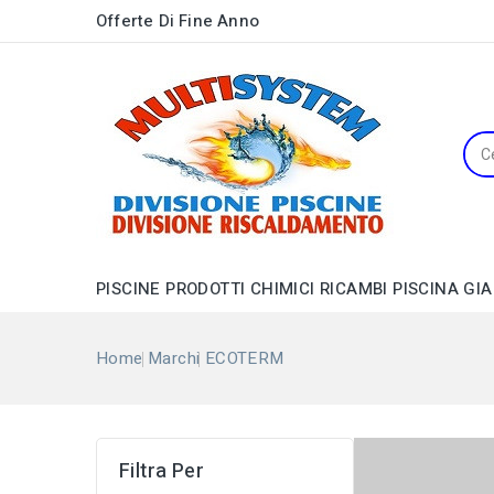
Offerte Di Fine Anno
PISCINE
PRODOTTI CHIMICI
RICAMBI PISCINA
GIA
Distributori di Prodotti Chimici
Pompe Filtro a Cartuccia
Barbecue, Forni e Accessori
Cronoterm. Digit./Meccanici
Pompe per Gonfiabili
Valvole per Caldaie a Gas
Home
Marchi
ECOTERM
Elenco Dei 
Filtra Per