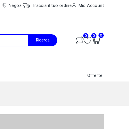
Negozi
Traccia il tuo ordine
Mio Account
0
0
0
Ricerca
Offerte
Caldaie a Condensazione
Accessori Ventilconvettori