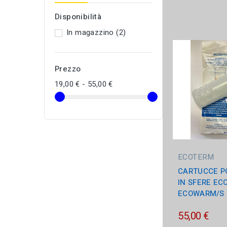
Ci
Disponibilità
In magazzino
(2)
Prezzo
19,00 € - 55,00 €
ECOTERM
CARTUCCE P
IN SFERE EC
ECOWARM/S M
55,00 €