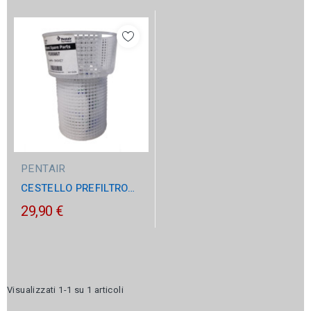
PENTAIR
CESTELLO PREFILTRO
POMPA PENTAIR
29,90 €
SUPERFLO VS
Visualizzati 1-1 su 1 articoli