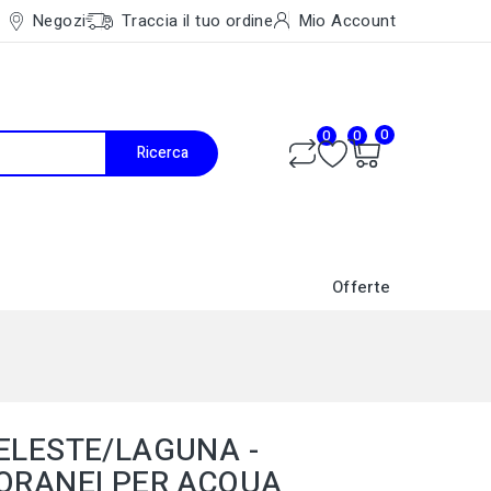
Negozi
Traccia il tuo ordine
Mio Account
0
0
0
Ricerca
Offerte
Caldaie a Condensazione
Accessori Ventilconvettori
ELESTE/LAGUNA -
ORANEI PER ACQUA